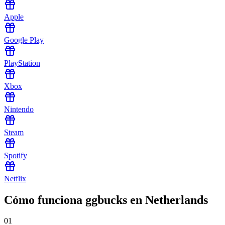
Apple
Google Play
PlayStation
Xbox
Nintendo
Steam
Spotify
Netflix
Cómo funciona ggbucks en Netherlands
01