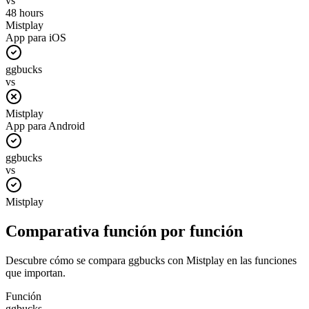
vs
48 hours
Mistplay
App para iOS
ggbucks
vs
Mistplay
App para Android
ggbucks
vs
Mistplay
Comparativa función por función
Descubre cómo se compara ggbucks con Mistplay en las funciones
que importan.
Función
ggbucks