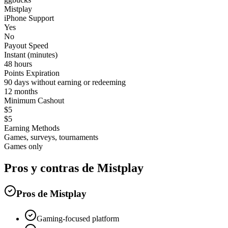
Mistplay
iPhone Support
Yes
No
Payout Speed
Instant (minutes)
48 hours
Points Expiration
90 days without earning or redeeming
12 months
Minimum Cashout
$5
$5
Earning Methods
Games, surveys, tournaments
Games only
Pros y contras de Mistplay
Pros de Mistplay
Gaming-focused platform