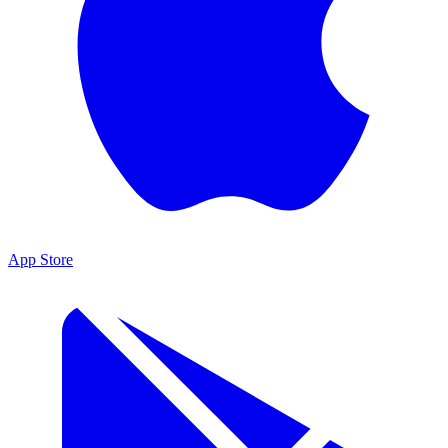
App Store