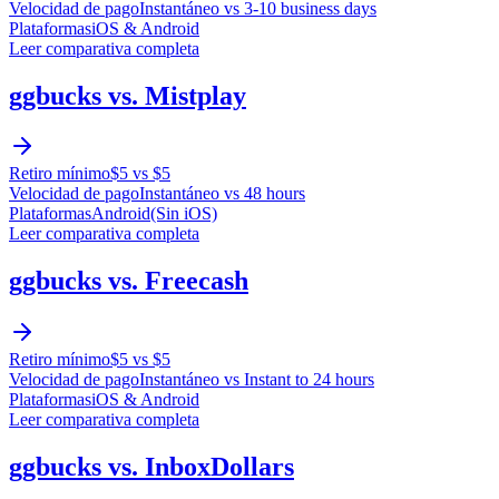
Velocidad de pago
Instantáneo
vs
3-10 business days
Plataformas
iOS
&
Android
Leer comparativa completa
ggbucks vs. Mistplay
Retiro mínimo
$5
vs
$
5
Velocidad de pago
Instantáneo
vs
48 hours
Plataformas
Android
(Sin iOS)
Leer comparativa completa
ggbucks vs. Freecash
Retiro mínimo
$5
vs
$
5
Velocidad de pago
Instantáneo
vs
Instant to 24 hours
Plataformas
iOS
&
Android
Leer comparativa completa
ggbucks vs. InboxDollars