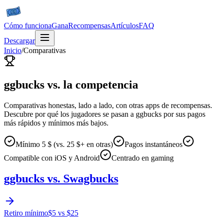
Cómo funciona
Gana
Recompensas
Artículos
FAQ
Descargar
Inicio
/
Comparativas
ggbucks vs. la competencia
Comparativas honestas, lado a lado, con otras apps de recompensas.
Descubre por qué los jugadores se pasan a ggbucks por sus pagos
más rápidos y mínimos más bajos.
Mínimo 5 $ (vs. 25 $+ en otras)
Pagos instantáneos
Compatible con iOS y Android
Centrado en gaming
ggbucks vs. Swagbucks
Retiro mínimo
$5
vs
$
25