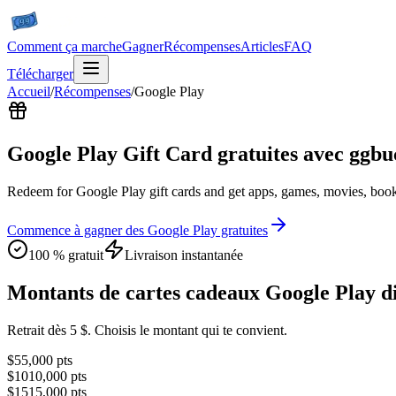
Comment ça marche
Gagner
Récompenses
Articles
FAQ
Télécharger
Accueil
/
Récompenses
/
Google Play
Google Play Gift Card gratuites avec ggbu
Redeem for Google Play gift cards and get apps, games, movies, book
Commence à gagner des Google Play gratuites
100 % gratuit
Livraison instantanée
Montants de cartes cadeaux Google Play d
Retrait dès 5 $. Choisis le montant qui te convient.
$
5
5,000
pts
$
10
10,000
pts
$
15
15,000
pts