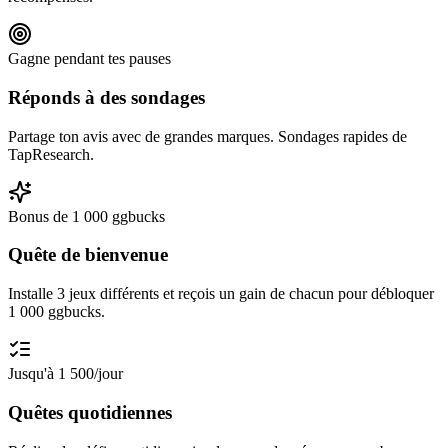
Gagne pendant tes pauses
Réponds à des sondages
Partage ton avis avec de grandes marques. Sondages rapides de
TapResearch.
Bonus de 1 000 ggbucks
Quête de bienvenue
Installe 3 jeux différents et reçois un gain de chacun pour débloquer
1 000 ggbucks.
Jusqu'à 1 500/jour
Quêtes quotidiennes