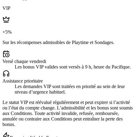
VIP
+5%
Sur les récompenses admissibles de Playtime et Sondages.
Versé chaque vendredi
Les bonus VIP valides sont versés à 9 h, heure du Pacifique.
Assistance prioritaire
Les demandes VIP sont traitées en priorité au sein de leur
niveau d’urgence habituel.
Le statut VIP est réévalué régulièrement et peut expirer si l’activité
ou l’état du compte change. L’admissibilité et les bonus sont soumis
aux Conditions. Toute activité invalide, refusée, remboursée,
annulée ou contraire aux Conditions peut entraîner la perte des
bonus.