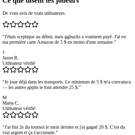
Ce que disent les joueurs
De vrais avis de vrais utilisateurs.
“
J'étais sceptique au début, mais ggbucks a vraiment payé. J'ai eu
ma première carte Amazon de 5 $ en moins d'une semaine.
”
J
Jason R.
Utilisateur vérifié
“
Je joue déjà dans les transports. Le minimum de 5 $ m'a convaincu
— les autres applis te font attendre 25 $.
”
M
Maria C.
Utilisateur vérifié
“
J'ai fini 2e du tournoi le mois dernier et j'ai gagné 20 $. C'est du
vrai argent et ça s'accumule.
”