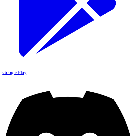
Google Play