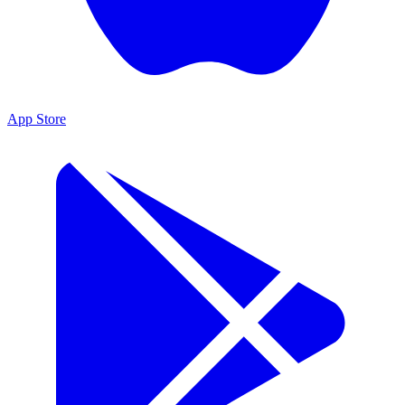
App Store