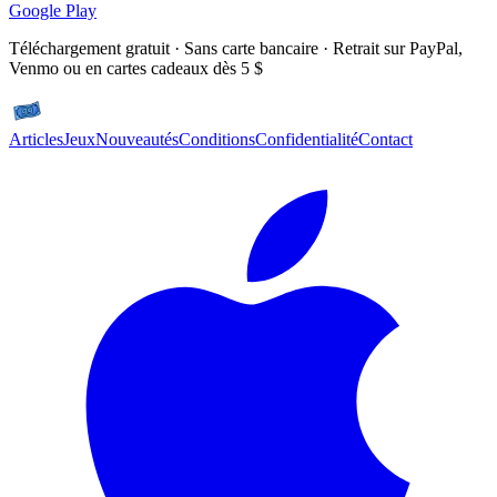
Google Play
Téléchargement gratuit · Sans carte bancaire · Retrait sur PayPal,
Venmo ou en cartes cadeaux dès 5 $
Articles
Jeux
Nouveautés
Conditions
Confidentialité
Contact