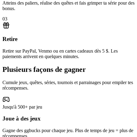
Atteins des paliers, réalise des quêtes et fais grimper ta série pour des
bonus.
03
Retire
Retire sur PayPal, Venmo ou en cartes cadeaux dès 5 $. Les
paiements arrivent en quelques minutes.
Plusieurs façons de gagner
Cumule jeux, quêtes, séries, tournois et parrainages pour empiler tes
récompenses.
Jusqu'à 500+ par jeu
Joue à des jeux
Gagne des ggbucks pour chaque jeu. Plus de temps de jeu = plus de
récompenses.