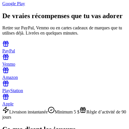
Google Play
De vraies récompenses que tu vas adorer
Retire sur PayPal, Venmo ou en cartes cadeaux de marques que tu
utilises déjà. Livrées en quelques minutes.
PayPal
Venmo
Amazon
PlayStation
Apple
Livraison instantanée
Minimum 5 $
Règle d’activité de 90
jours