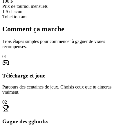
100 $
Prix de tournoi mensuels
1 $ chacun
Toi et ton ami
Comment ça marche
Trois étapes simples pour commencer à gagner de vraies
récompenses.
01
Télécharge et joue
Parcours des centaines de jeux. Choisis ceux que tu aimeras
vraiment.
02
Gagne des ggbucks