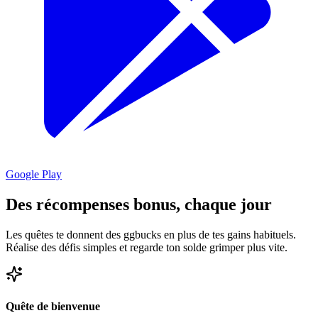
Google Play
Des récompenses bonus, chaque jour
Les quêtes te donnent des ggbucks en plus de tes gains habituels.
Réalise des défis simples et regarde ton solde grimper plus vite.
Quête de bienvenue