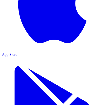
App Store